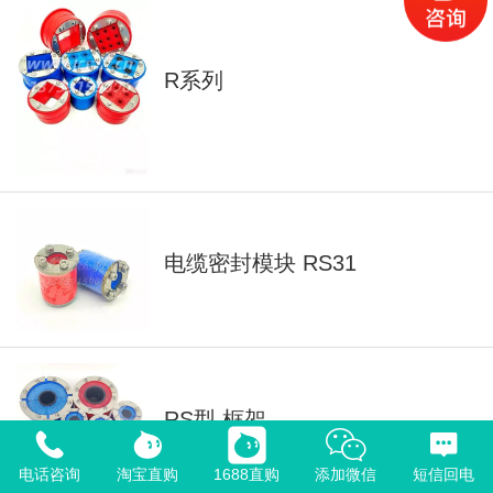
R系列
电缆密封模块 RS31
RS型 框架
电话咨询
淘宝直购
1688直购
添加微信
短信回电