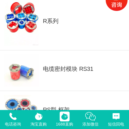
R系列
电缆密封模块 RS31
RS型 框架
电话咨询
淘宝直购
1688直购
添加微信
短信回电