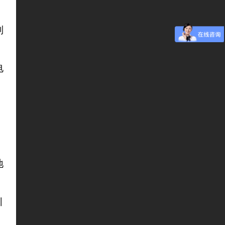
列
电
；
地
引