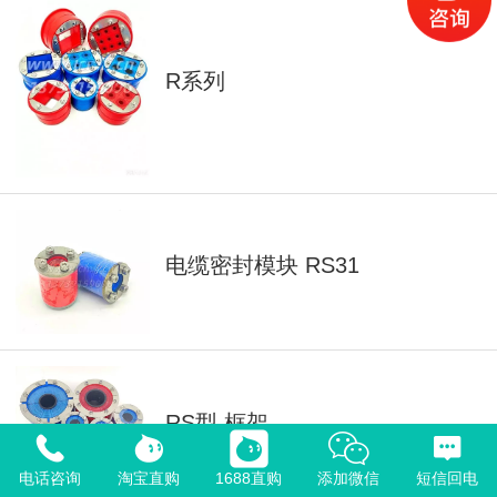
R系列
电缆密封模块 RS31
RS型 框架
电话咨询
淘宝直购
1688直购
添加微信
短信回电